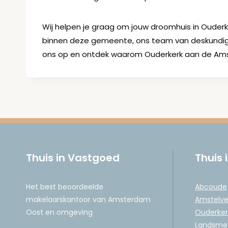
Wij helpen je graag om jouw droomhuis in Ouderk
binnen deze gemeente, ons team van deskundige
ons op en ontdek waarom Ouderkerk aan de Amstel
Thuis in Vastgoed
Thuis 
Het best beoordeelde
Abcoude
makelaarskantoor van Amsterdam
Amstelv
Oost en omgeving
Ouderker
Landsme