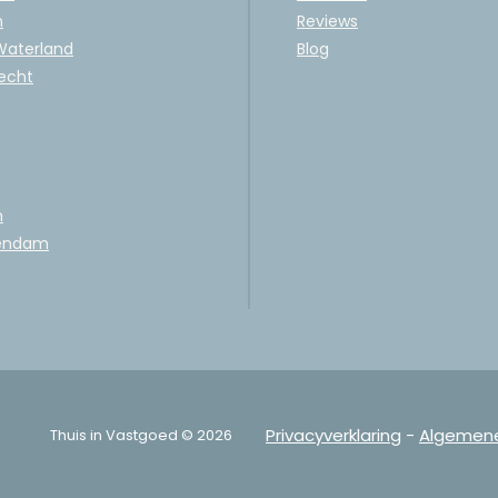
n
Reviews
 Waterland
Blog
echt
m
endam
Privacyverklaring
-
Algemen
Thuis in Vastgoed © 2026