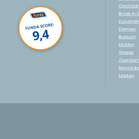
Oostzaa
Broek in
Duivendr
Diemen
Bussum
Muiden
Weesp
Zaanda
Monnick
Marken