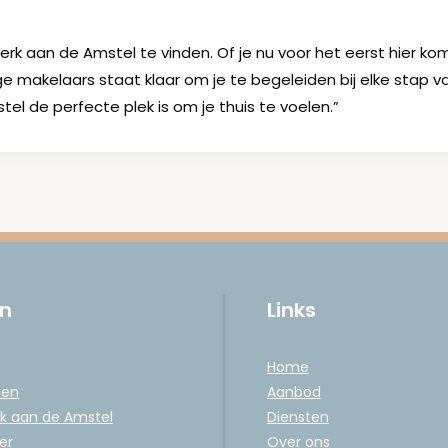
erk aan de Amstel te vinden. Of je nu voor het eerst hier k
 makelaars staat klaar om je te begeleiden bij elke stap
 de perfecte plek is om je thuis te voelen.”
in
Links
Home
een
Aanbod
k aan de Amstel
Diensten
er
Over ons