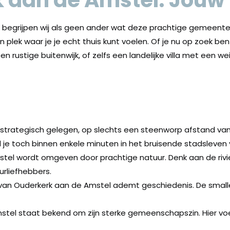
 aan de Amstel: Jouw 
 begrijpen wij als geen ander wat deze prachtige gemeente
 plek waar je je echt thuis kunt voelen. Of je nu op zoek b
n rustige buitenwijk, of zelfs een landelijke villa met een w
s strategisch gelegen, op slechts een steenworp afstand va
jl je toch binnen enkele minuten in het bruisende stadsleven
stel wordt omgeven door prachtige natuur. Denk aan de rivie
urliefhebbers.
van Ouderkerk aan de Amstel ademt geschiedenis. De smalle 
l staat bekend om zijn sterke gemeenschapszin. Hier voel j