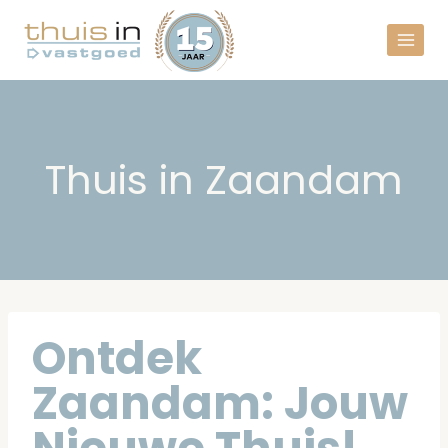
Doorgaan
Thuis in
naar
Vastgoed
inhoud
Thuis in Zaandam
Ontdek
Zaandam: Jouw